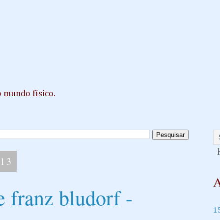
o mundo físico.
P
013
A
e franz bludorf -
1