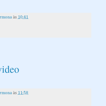
armona
às
10:41
video
armona
às
11:58