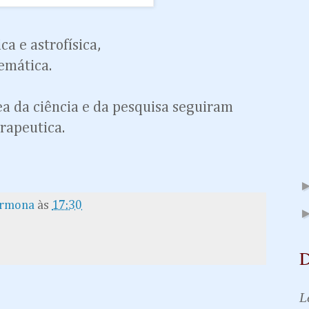
ca e astrofísica,
emática.
ea da ciência e da pesquisa seguiram
rapeutica.
armona
às
17:30
D
L