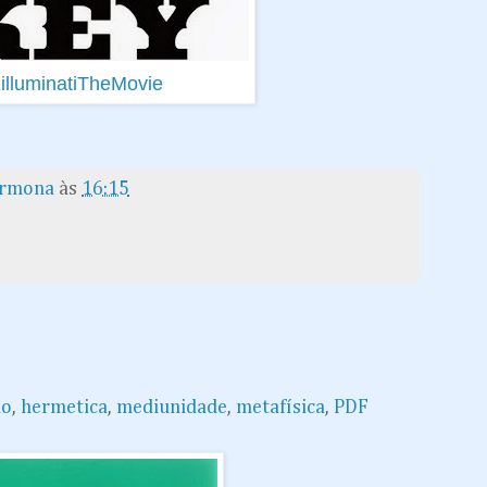
illuminatiTheMovie
armona
às
16:15
mo
,
hermetica
,
mediunidade
,
metafísica
,
PDF