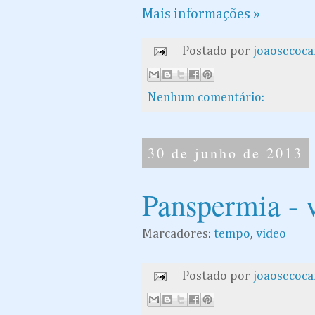
Mais informações »
Postado por
joaosecoc
Nenhum comentário:
30 de junho de 2013
Panspermia - 
Marcadores:
tempo
,
video
Postado por
joaosecoc