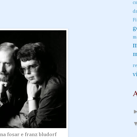
c
d
F
g
m
m
m
r
v
A
na fosar e franz bludorf