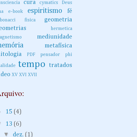
cura
onsciencia
cymatics
Deus
espiritismo
fé
na
e-book
geometria
ibonacci
fisica
eometrias
hermetica
mediunidade
agnetismo
emória
metafísica
itologia
PDF
pensador
phi
tempo
tratados
ealidade
ideo
XV
XVI
XVII
rquivo:
►
15
(4)
▼
13
(6)
▼
dez.
(1)