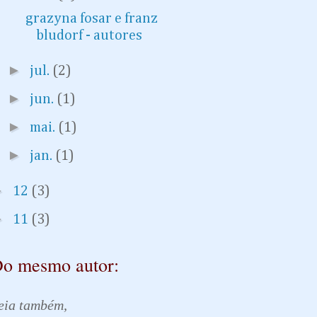
grazyna fosar e franz
bludorf - autores
►
jul.
(2)
►
jun.
(1)
►
mai.
(1)
►
jan.
(1)
►
12
(3)
►
11
(3)
o mesmo autor:
eia também,