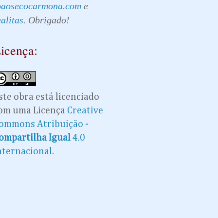
oaosecocarmona.com
e
ealitas
. Obrigado!
icença:
ste obra está licenciado
om uma Licença
Creative
ommons Atribuição -
ompartilha Igual
4.0
nternacional
.