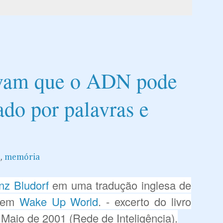
ovam que o ADN pode
ado por palavras e
e
,
memória
nz Bludorf
em uma tradução inglesa de
 em
Wake Up World
. - excerto do livro
 Maio de 2001 (Rede de Inteligência).