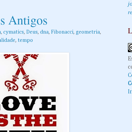
j
r
s Antigos
L
a
,
cymatics
,
Deus
,
dna
,
Fibonacci
,
geometria
,
alidade
,
tempo
E
c
C
C
I