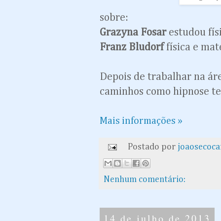
sobre:
Grazyna Fosar
estudou físi
Franz Bludorf
física e mat
Depois de trabalhar na ár
caminhos como hipnose te
Mais informações »
Postado por
joaosecoc
Nenhum comentário:
14 de julho de 2013